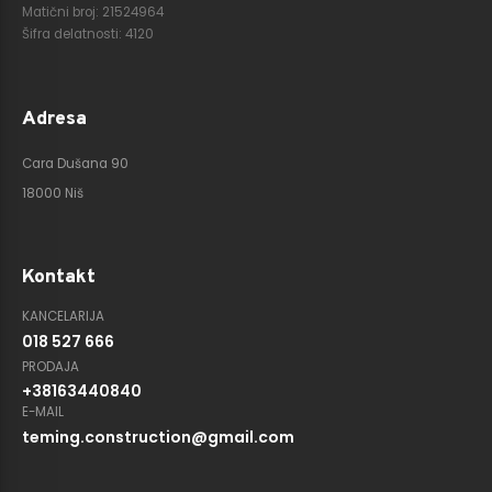
Matični broj: 21524964
Šifra delatnosti: 4120
Adresa
Cara Dušana 90
18000 Niš
Kontakt
KANCELARIJA
018 527 666
PRODAJA
+38163440840
E-MAIL
teming.construction@gmail.com