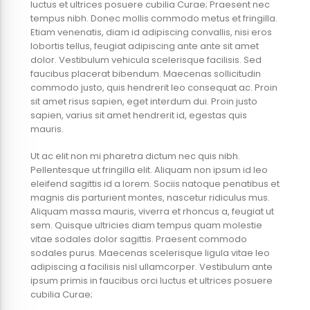
luctus et ultrices posuere cubilia Curae; Praesent nec
tempus nibh. Donec mollis commodo metus et fringilla.
Etiam venenatis, diam id adipiscing convallis, nisi eros
lobortis tellus, feugiat adipiscing ante ante sit amet
dolor. Vestibulum vehicula scelerisque facilisis. Sed
faucibus placerat bibendum. Maecenas sollicitudin
commodo justo, quis hendrerit leo consequat ac. Proin
sit amet risus sapien, eget interdum dui. Proin justo
sapien, varius sit amet hendrerit id, egestas quis
mauris.
Ut ac elit non mi pharetra dictum nec quis nibh.
Pellentesque ut fringilla elit. Aliquam non ipsum id leo
eleifend sagittis id a lorem. Sociis natoque penatibus et
magnis dis parturient montes, nascetur ridiculus mus.
Aliquam massa mauris, viverra et rhoncus a, feugiat ut
sem. Quisque ultricies diam tempus quam molestie
vitae sodales dolor sagittis. Praesent commodo
sodales purus. Maecenas scelerisque ligula vitae leo
adipiscing a facilisis nisl ullamcorper. Vestibulum ante
ipsum primis in faucibus orci luctus et ultrices posuere
cubilia Curae;