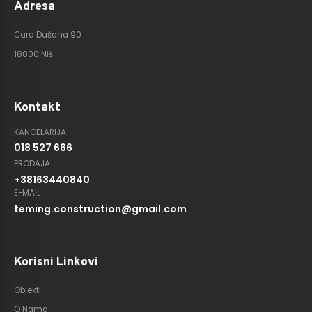
Adresa
Cara Dušana 90
18000 Niš
Kontakt
KANCELARIJA
018 527 666
PRODAJA
+38163440840
E-MAIL
teming.construction@gmail.com
Korisni Linkovi
Objekti
O Nama