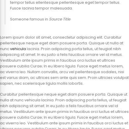
tempor tellus ellentesque pellentesque eget tempor tellus.
Fusce lacinia tempor malesuada.
Someone famous in
Source Title
Lorem ipsum dolor sit amet, consectetur adipiscing elit. Curabitur
pellentesque neque eget diam posuere porta. Quisque ut nulla at
nunc
vehicula
lacinia. Proin adipiscing porta tellus, ut feugiat nibh
adipiscing sit amet. In eu justo a felis faucibus ornare vel id metus.
Vestibulum ante ipsum primis in faucibus orci luctus et ultrices
posuere cubilia Curae; In eu libero ligula. Fusce eget metus lorem,
ac viverra leo. Nullam convallis, arcu vel pellentesque sodales, nisi
est varius diam, ac ultrices sem ante quis sem. Proin ultricies volutpat
sapien, nec scelerisque ligula mollis lobortis.
Curabitur pellentesque neque eget diam posuere porta. Quisque ut
nulla at nunc vehicula lacinia. Proin adipiscing porta tellus, ut feugiat
nibh adipiscing sit amet. In eu justo a felis faucibus ornare vel id
metus. Vestibulum ante ipsum primis in faucibus orci luctus et ultrices
posuere cubilia Curae; In eu libero ligula. Fusce eget metus lorem,
ac viverra leo. Vestibulum ante ipsum primis in faucibus orci luctus et
ultrices posuere cubilia Curae; In eu libero ligula. Fusce eget metus