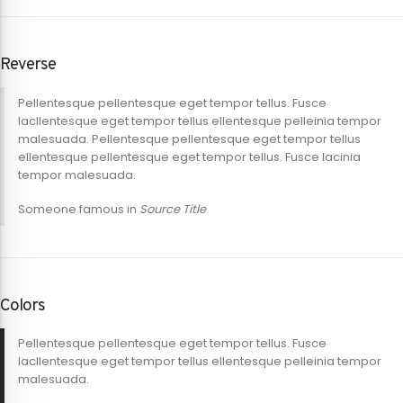
Reverse
Pellentesque pellentesque eget tempor tellus. Fusce
lacllentesque eget tempor tellus ellentesque pelleinia tempor
malesuada. Pellentesque pellentesque eget tempor tellus
ellentesque pellentesque eget tempor tellus. Fusce lacinia
tempor malesuada.
Someone famous in
Source Title
Colors
Pellentesque pellentesque eget tempor tellus. Fusce
lacllentesque eget tempor tellus ellentesque pelleinia tempor
malesuada.